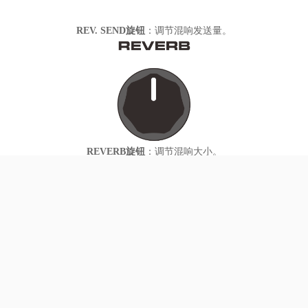
调节混响发送量。
REV. SEND旋钮
：
调节混响大小。
REVERB旋钮
：
调节延时。通过鼓机S-TAP按键，可调整延迟时间和重
DLY旋钮
：
复次数。