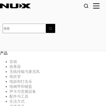
跳
至
内
容
无
结
果
产品
音箱
效果器
无线传输与麦克风
电吹管
电鼓和打击乐
电钢琴和键盘
声卡与音频设备
配件与工具
生活方式