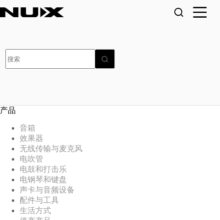
跳
至
内
容
无
结
果
产品
音箱
效果器
无线传输与麦克风
电吹管
电鼓和打击乐
电钢琴和键盘
声卡与音频设备
配件与工具
生活方式