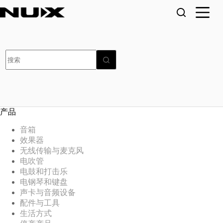
跳
至
内
容
无
结
果
产品
音箱
效果器
无线传输与麦克风
电吹管
电鼓和打击乐
电钢琴和键盘
声卡与音频设备
配件与工具
生活方式