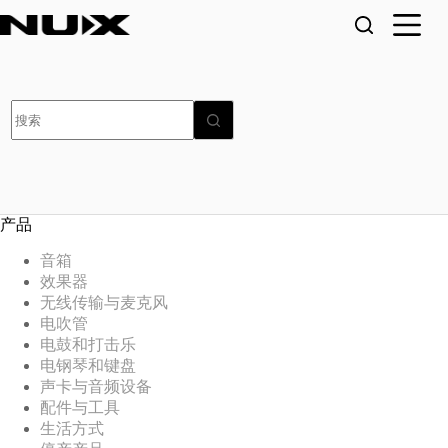
跳
至
内
容
无
结
果
产品
音箱
效果器
无线传输与麦克风
电吹管
电鼓和打击乐
电钢琴和键盘
声卡与音频设备
配件与工具
生活方式