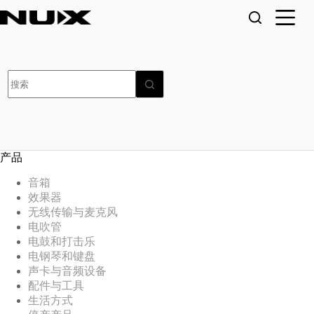
跳
至
内
容
无
结
果
产品
音箱
效果器
无线传输与麦克风
电吹管
电鼓和打击乐
电钢琴和键盘
声卡与音频设备
配件与工具
生活方式