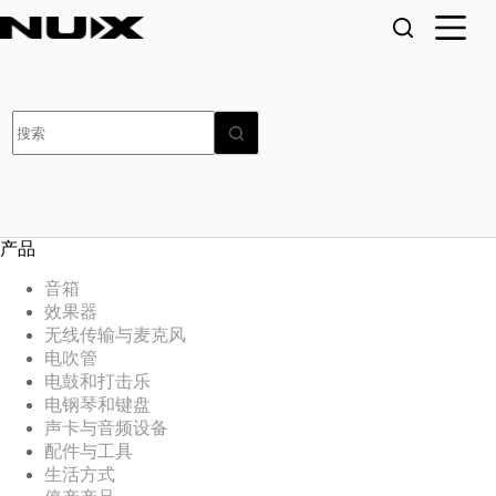
跳
至
内
容
无
结
果
产品
音箱
效果器
无线传输与麦克风
电吹管
电鼓和打击乐
电钢琴和键盘
声卡与音频设备
配件与工具
生活方式