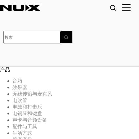
跳
至
内
容
无
结
果
产品
音箱
效果器
无线传输与麦克风
电吹管
电鼓和打击乐
电钢琴和键盘
声卡与音频设备
配件与工具
生活方式