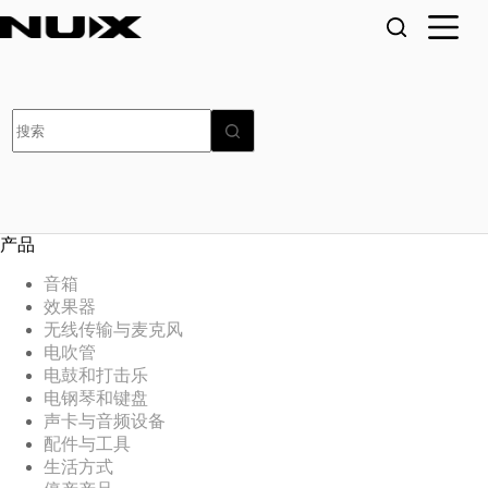
跳
至
内
容
无
结
果
产品
音箱
效果器
无线传输与麦克风
电吹管
电鼓和打击乐
电钢琴和键盘
声卡与音频设备
配件与工具
生活方式