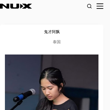
跳
至
内
容
⻤才阿飘
泰国