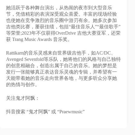
她活跃于各种舞台演出，从热闹的夜市到⼤型⾳乐
节，凭借精彩的表演深受观众喜爱。丰富的现场经验
也使她在竞争激烈的⾳乐圈中游刃有余。她多次参加
吉他类⽐赛，屡获佳绩，包括“最佳⾳乐⼈”“最佳歌⼿”
等荣誉;2023年不仅获得OverDrive 吉他⼤赛亚军，还荣
获 Trang Music Awards ⾳乐奖。
Rattikarn的⾳乐灵感来⾃世界级吉他⼿，如AC/DC、
Avenged Sevenfold等乐队，她将他们的⻛格与⾃⼰独特
的创意相融合，创造出属于⾃⼰的⾳乐。她的梦想是
发⾏⼀张能够真正表达⾳乐灵魂的专辑，并希望有⼀
天能带着她的⾳乐⾛向世界各地，与更多听众分享她
的热情与创作。
关注⻤才阿飘：
抖⾳搜索 “⻤才阿飘” 或 “Praewmusic”