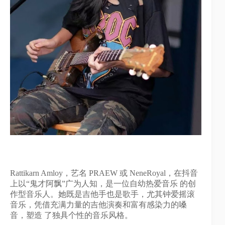
Rattikarn Amloy，艺名 PRAEW 或 NeneRoyal，在抖⾳
上以“⻤才阿飘”⼴为⼈知，是⼀位⾃幼热爱⾳乐 的创
作型⾳乐⼈。她既是吉他⼿也是歌⼿，尤其钟爱摇滚
⾳乐，凭借充满⼒量的吉他演奏和富有感染⼒的嗓
⾳，塑造 了独具个性的⾳乐⻛格。