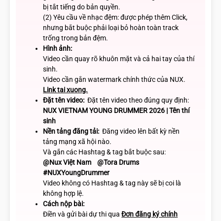
bị tắt tiếng do bản quyền.
(2) Yêu cầu về nhạc đệm: được phép thêm Click,
nhưng bắt buộc phải loại bỏ hoàn toàn track
trống trong bản đệm.
Hình ảnh:
Video cần quay rõ khuôn mặt và cả hai tay của thí
sinh.
Video cần gắn watermark chính thức của NUX.
Link tai xuong.
Đặt tên video:
Đặt tên video theo đúng quy định:
NUX VIETNAM YOUNG DRUMMER 2026 | Tên thí
sinh
Nền tảng đăng tải:
Đăng video lên bất kỳ nền
tảng mạng xã hội nào.
Và gắn các Hashtag & tag bắt buộc sau:
@Nux Việt Nam @Tora Drums
#NUXYoungDrummer
Video không có Hashtag & tag này sẽ bị coi là
không hợp lệ.
Cách nộp bài:
Điền và gửi bài dự thi qua
Đơn đăng ký chính