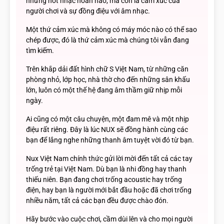
những nốt nhạc hoàn hảo, mà còn là cảm xúc của
người chơi và sự đồng điệu với âm nhạc.
Một thứ cảm xúc mà không có máy móc nào có thể sao
chép được, đó là thứ cảm xúc mà chúng tôi vẫn đang
tìm kiếm.
Trên khắp dải đất hình chữ S Việt Nam, từ những căn
phòng nhỏ, lớp học, nhà thờ cho đến những sân khấu
lớn, luôn có một thế hệ đang âm thầm giữ nhịp mỗi
ngày.
Ai cũng có một câu chuyện, một đam mê và một nhịp
điệu rất riêng. Đây là lúc NUX sẽ đồng hành cùng các
bạn để lắng nghe những thanh âm tuyệt vời đó từ bạn.
Nux Việt Nam chính thức gửi lời mời đến tất cả các tay
trống trẻ tại Việt Nam. Dù bạn là nhi đồng hay thanh
thiếu niên. Bạn đang chơi trống acoustic hay trống
điện, hay bạn là người mới bắt đầu hoặc đã chơi trống
nhiều năm, tất cả các bạn đều được chào đón.
Hãy bước vào cuộc chơi, cầm dùi lên và cho mọi người