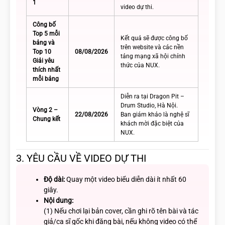
1
video dự thi.
Công bố
Top 5 mỗi
Kết quả sẽ được công bố
bảng và
trên website và các nền
Top 10
08/08/2026
tảng mạng xã hội chính
Giải yêu
thức của NUX.
thích nhất
mỗi bảng
Diễn ra tại Dragon Pit –
Drum Studio, Hà Nội.
Vòng 2 –
22/08/2026
Ban giám khảo là nghệ sĩ
Chung kết
khách mời đặc biệt của
NUX.
3. YÊU CẦU VỀ VIDEO DỰ THI
Độ dài:
Quay một video biểu diễn dài ít nhất 60
giây.
Nội dung:
(1) Nếu chơi lại bản cover, cần ghi rõ tên bài và tác
giả/ca sĩ gốc khi đăng bài, nếu không video có thể