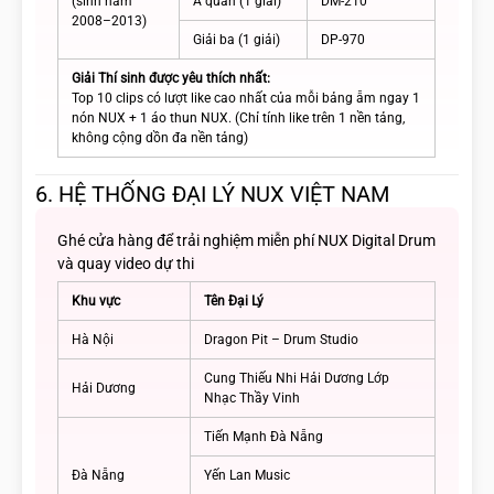
(sinh năm
Á quân (1 giải)
DM-210
2008–2013)
Giải ba (1 giải)
DP-970
Giải Thí sinh được yêu thích nhất:
Top 10 clips có lượt like cao nhất của mỗi bảng ẵm ngay 1
nón NUX + 1 áo thun NUX. (Chỉ tính like trên 1 nền tảng,
không cộng dồn đa nền tảng)
6. HỆ THỐNG ĐẠI LÝ NUX VIỆT NAM
Ghé cửa hàng để trải nghiệm miễn phí NUX Digital Drum
và quay video dự thi
Khu vực
Tên Đại Lý
Hà Nội
Dragon Pit – Drum Studio
Cung Thiếu Nhi Hải Dương Lớp
Hải Dương
Nhạc Thầy Vinh
Tiến Mạnh Đà Nẵng
Đà Nẵng
Yến Lan Music