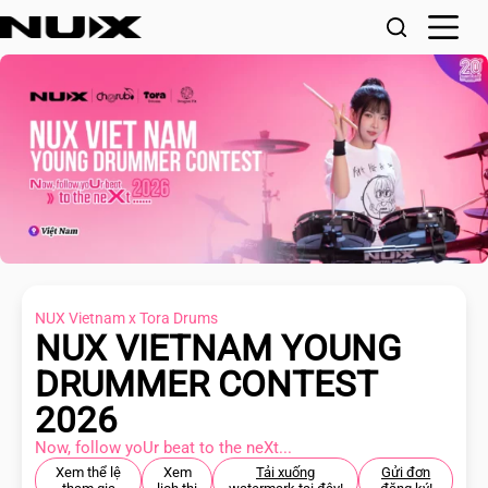
NUX Vietnam x Tora Drums
NUX VIETNAM YOUNG
DRUMMER CONTEST
2026
Now, follow yoUr beat to the neXt...
Xem thể lệ
Xem
Tải xuống
Gửi đơn