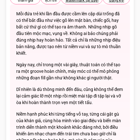
tham gia
lịch thi
watermark tại đây!
đăng ký!
Mỗi đứa trẻ khi lần đầu được cầm lên cặp dùi trống đã
có thể bắt đầu như việc gõ lên mặt bàn, chiếc gối, hay
bất cứ thứ gì có thể tạo ra âm thanh. Những nhịp gõ
đầu tiên mộc mạc, vụng về. Không ai bảo chúng phải
đúng nhịp hay hoàn hảo. Tất cả chỉ là những nhịp điệu
bản năng, được tạo nên từ niềm vui và sự tò mò thuần
khiết.
Ngày nay, chỉ trong một vài giây, thuật toán có thể tạo
ra một groove hoàn chỉnh, máy móc có thể mô phỏng
những đoạn fill gần như không khác gì người thật.
Dĩ nhiên là dù thông minh đến đâu, cũng không thể đem
lại cảm giác lỡ một nhịp rồi miệt mài tập đi tập lại và vỡ
òa khi hoàn thành trọn vẹn một tiết tấu.
Niềm hạnh phúc khi từng tiếng vỗ tay, từng cái gật gù
của khán giả, cùng hòa mình vào giai điệu và biến màn
trình diễn thành một khoảnh khắc đáng nhớ, bởi điều
khiến âm nhạc chạm đến trái tim chưa bao giờ chỉ là