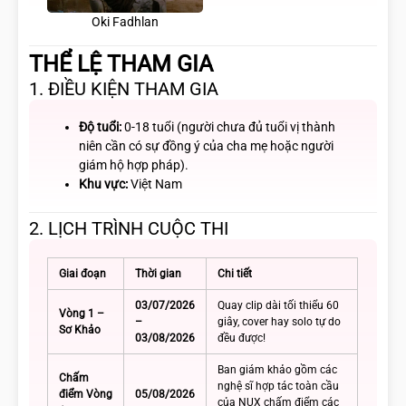
Oki Fadhlan
THỂ LỆ THAM GIA
1. ĐIỀU KIỆN THAM GIA
Độ tuổi:
0-18 tuổi (người chưa đủ tuổi vị thành
niên cần có sự đồng ý của cha mẹ hoặc người
giám hộ hợp pháp).
Khu vực:
Việt Nam
2. LỊCH TRÌNH CUỘC THI
Giai đoạn
Thời gian
Chi tiết
03/07/2026
Quay clip dài tối thiểu 60
Vòng 1 –
–
giây, cover hay solo tự do
Sơ Khảo
03/08/2026
đều được!
Ban giám khảo gồm các
Chấm
nghệ sĩ hợp tác toàn cầu
điểm Vòng
05/08/2026
của NUX chấm điểm các