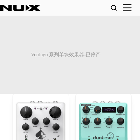
跳
至
内
容
Verdugo 系列单块效果器-已停产