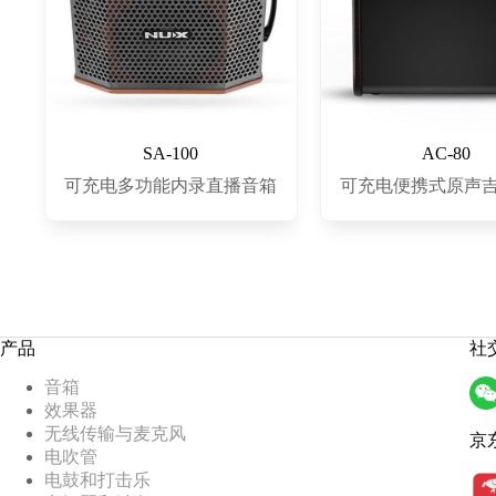
SA-100
AC-80
可充电多功能内录直播音箱
可充电便携式原声
产品
社
音箱
效果器
无线传输与麦克风
京
电吹管
电鼓和打击乐