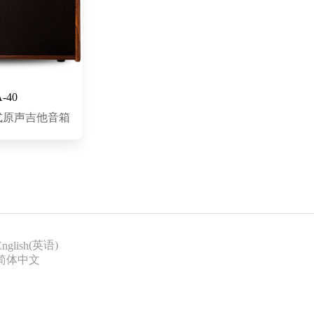
A-40
式原声吉他音箱
(
英语
)
nglish
简体中文