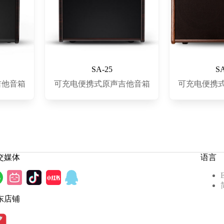
SA-25
S
吉他音箱
可充电便携式原声吉他音箱
可充电便携
交媒体
语言
E
东店铺