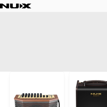
跳
至
内
容